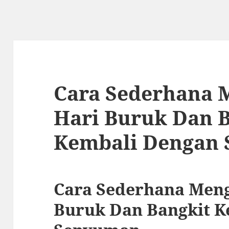
Cara Sederhana 
Hari Buruk Dan 
Kembali Dengan
Cara Sederhana Men
Buruk Dan Bangkit 