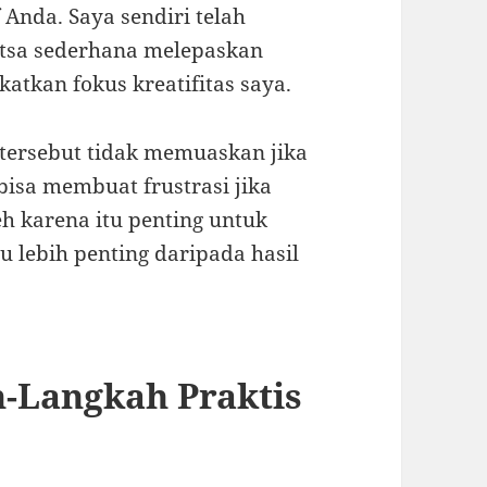
 Anda. Saya sendiri telah
sa sederhana melepaskan
atkan fokus kreatifitas saya.
i tersebut tidak memuaskan jika
 bisa membuat frustrasi jika
eh karena itu penting untuk
 lebih penting daripada hasil
-Langkah Praktis