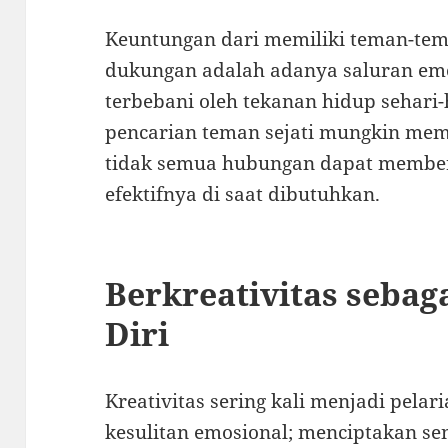
Keuntungan dari memiliki teman-tem
dukungan adalah adanya saluran emo
terbebani oleh tekanan hidup sehari
pencarian teman sejati mungkin mem
tidak semua hubungan dapat membe
efektifnya di saat dibutuhkan.
Berkreativitas sebag
Diri
Kreativitas sering kali menjadi pela
kesulitan emosional; menciptakan sen