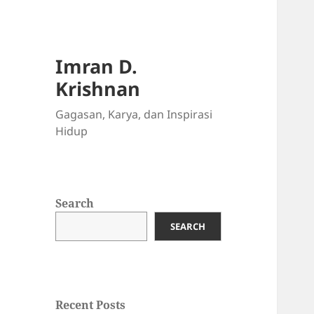
Imran D.
Krishnan
Gagasan, Karya, dan Inspirasi
Hidup
Search
SEARCH
Recent Posts