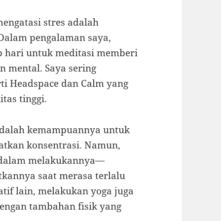
mengatasi stres adalah
 Dalam pengalaman saya,
p hari untuk meditasi memberi
n mental. Saya sering
rti Headspace dan Calm yang
as tinggi.
s adalah kemampuannya untuk
tkan konsentrasi. Namun,
i dalam melakukannya—
tkannya saat merasa terlalu
natif lain, melakukan yoga juga
engan tambahan fisik yang