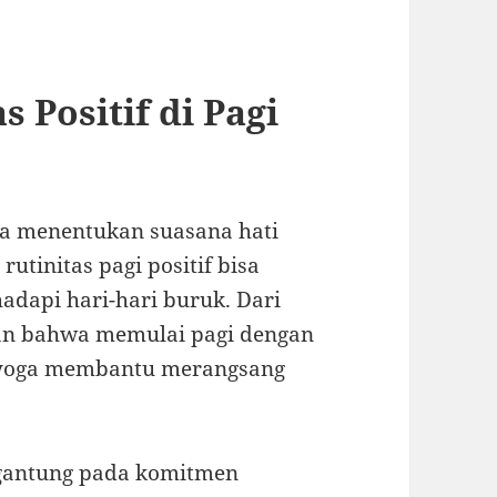
 Positif di Pagi
isa menentukan suasana hati
utinitas pagi positif bisa
dapi hari-hari buruk. Dari
an bahwa memulai pagi dengan
au yoga membantu merangsang
ergantung pada komitmen