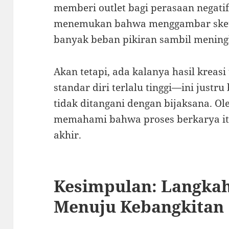
memberi outlet bagi perasaan negatif
menemukan bahwa menggambar sket
banyak beban pikiran sambil meningk
Akan tetapi, ada kalanya hasil kreas
standar diri terlalu tinggi—ini justru
tidak ditangani dengan bijaksana. Ol
memahami bahwa proses berkarya itu
akhir.
Kesimpulan: Langkah
Menuju Kebangkitan