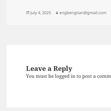
Posted
Author
July 4, 2025
engbengtian@gmail.com
on
Leave a Reply
You must be
logged in
to post a comm