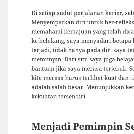
Di setiap sudut perjalanan karier, s
Menyempatkan diri untuk ber-reflek
memahami kemajuan yang telah dicap
ke belakang, saya menyadari betapa
terjadi, tidak hanya pada diri saya t
memimpin. Dari situ saya juga belaj
bantuan jika saya merasa terjebak. 
kita merasa harus terlihat kuat dan 
adalah salah besar. Menunjukkan k
kekuatan tersendiri.
Menjadi Pemimpin Se