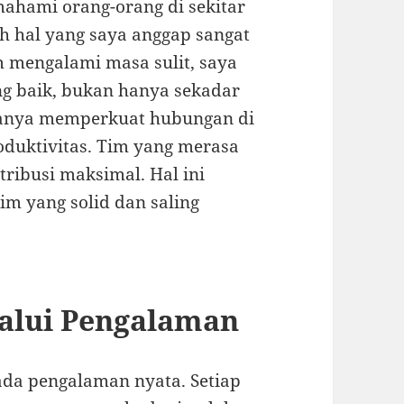
ahami orang-orang di sekitar
h hal yang saya anggap sangat
im mengalami masa sulit, saya
ng baik, bukan hanya sekadar
hanya memperkuat hubungan di
oduktivitas. Tim yang merasa
ribusi maksimal. Hal ini
m yang solid dan saling
alui Pengalaman
ada pengalaman nyata. Setiap