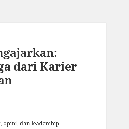
ngajarkan:
ga dari Karier
an
, opini, dan leadership