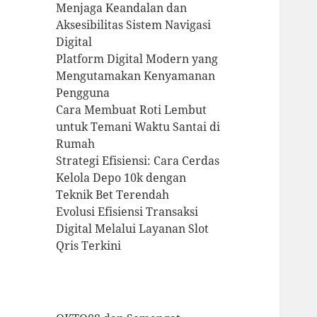
Menjaga Keandalan dan
Aksesibilitas Sistem Navigasi
Digital
Platform Digital Modern yang
Mengutamakan Kenyamanan
Pengguna
Cara Membuat Roti Lembut
untuk Temani Waktu Santai di
Rumah
Strategi Efisiensi: Cara Cerdas
Kelola Depo 10k dengan
Teknik Bet Terendah
Evolusi Efisiensi Transaksi
Digital Melalui Layanan Slot
Qris Terkini