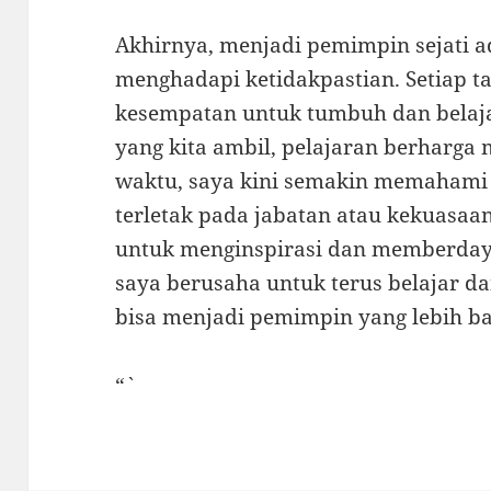
Akhirnya, menjadi pemimpin sejati a
menghadapi ketidakpastian. Setiap t
kesempatan untuk tumbuh dan belajar
yang kita ambil, pelajaran berharga 
waktu, saya kini semakin memahami
terletak pada jabatan atau kekuasa
untuk menginspirasi dan memberdaya
saya berusaha untuk terus belajar d
bisa menjadi pemimpin yang lebih bai
“`