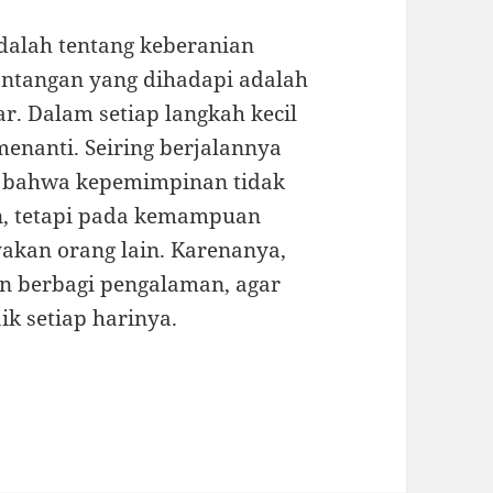
dalah tentang keberanian
antangan yang dihadapi adalah
. Dalam setiap langkah kecil
menanti. Seiring berjalannya
 bahwa kepemimpinan tidak
an, tetapi pada kemampuan
kan orang lain. Karenanya,
an berbagi pengalaman, agar
k setiap harinya.