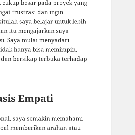
 cukup besar pada proyek yang
gat frustrasi dan ingin
tulah saya belajar untuk lebih
han itu mengajarkan saya
si. Saya mulai menyadari
tidak hanya bisa memimpin,
 dan bersikap terbuka terhadap
sis Empati
ional, saya semakin memahami
oal memberikan arahan atau