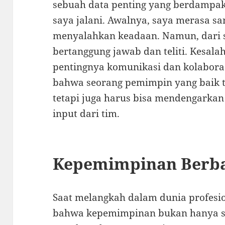
sebuah data penting yang berdampak
saya jalani. Awalnya, saya merasa san
menyalahkan keadaan. Namun, dari si
bertanggung jawab dan teliti. Kesala
pentingnya komunikasi dan kolabora
bahwa seorang pemimpin yang baik 
tetapi juga harus bisa mendengarkan
input dari tim.
Kepemimpinan Berba
Saat melangkah dalam dunia profes
bahwa kepemimpinan bukan hanya s