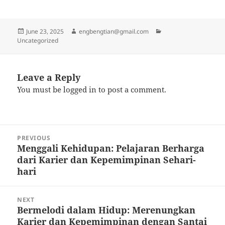
Posted
Author
Categories
June 23, 2025
engbengtian@gmail.com
on
Uncategorized
Leave a Reply
You must be
logged in
to post a comment.
Post
PREVIOUS
navigation
Menggali Kehidupan: Pelajaran Berharga
Previous
dari Karier dan Kepemimpinan Sehari-
post:
hari
NEXT
Bermelodi dalam Hidup: Merenungkan
Next
Karier dan Kepemimpinan dengan Santai
post: