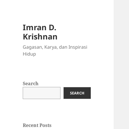
Imran D.
Krishnan
Gagasan, Karya, dan Inspirasi
Hidup
Search
SEARCH
Recent Posts