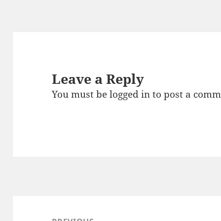
Leave a Reply
You must be
logged in
to post a comm
Post
navigation