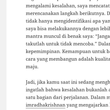
mengalami kesalahan, saya mencata
merencanakan langkah berikutnya. Dal
tidak hanya mengidentifikasi apa yan
saya bisa melakukannya dengan lebi
mantra muncul di benak saya: “Jangan
takutlah untuk tidak mencoba.” Dalam
kepemimpinan. Kemampuan untuk ba
cara yang membangun adalah kualit
maju.
Jadi, jika kamu saat ini sedang meng
ingatlah bahwa kesalahan bukanlah a
satu bagian dari perjalanan. Dalam 
imradhakrishnan
yang mengajarkan k