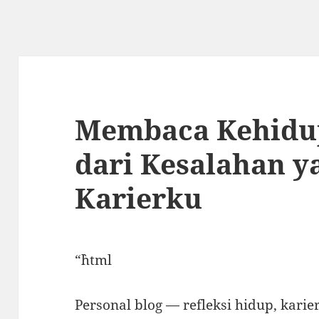
Membaca Kehidup
dari Kesalahan 
Karierku
“`html
Personal blog — refleksi hidup, karier