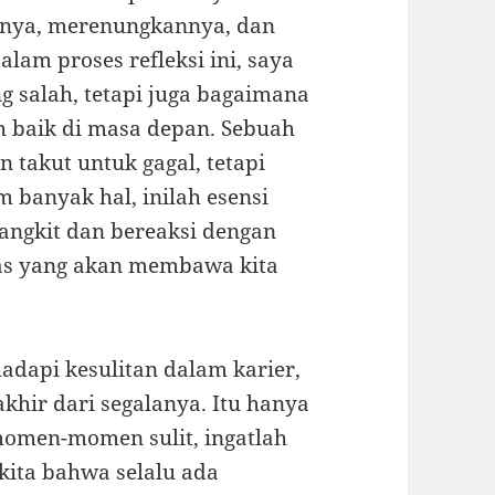
tnya, merenungkannya, dan
am proses refleksi ini, saya
g salah, tetapi juga bagaimana
h baik di masa depan. Sebuah
 takut untuk gagal, tetapi
 banyak hal, inilah esensi
ngkit dan bereaksi dengan
as yang akan membawa kita
hadapi kesulitan dalam karier,
khir dari segalanya. Itu hanya
momen-momen sulit, ingatlah
ita bahwa selalu ada