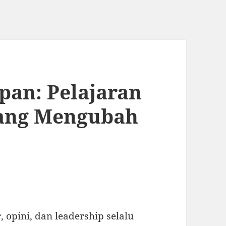
an: Pelajaran
yang Mengubah
, opini, dan leadership selalu