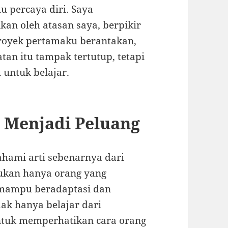
u percaya diri. Saya
an oleh atasan saya, berpikir
proyek pertamaku berantakan,
an itu tampak tertutup, tetapi
untuk belajar.
 Menjadi Peluang
hami arti sebenarnya dari
ukan hanya orang yang
 mampu beradaptasi dan
ak hanya belajar dari
 untuk memperhatikan cara orang