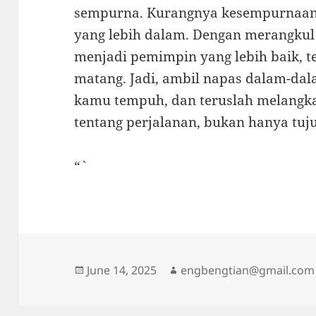
sempurna. Kurangnya kesempurnaan
yang lebih dalam. Dengan merangkul 
menjadi pemimpin yang lebih baik, te
matang. Jadi, ambil napas dalam-dala
kamu tempuh, dan teruslah melangk
tentang perjalanan, bukan hanya tuju
“`
Posted
Author
June 14, 2025
engbengtian@gmail.com
on