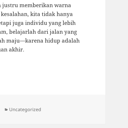
 justru memberikan warna
kesalahan, kita tidak hanya
tapi juga individu yang lebih
m, belajarlah dari jalan yang
ah maju—karena hidup adalah
an akhir.
Categories
Uncategorized