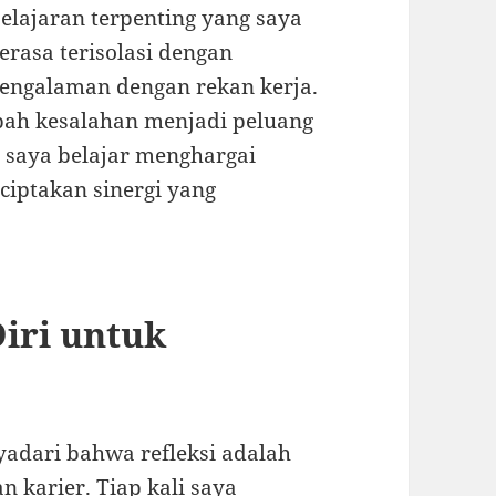
pelajaran terpenting yang saya
erasa terisolasi dengan
pengalaman dengan rekan kerja.
bah kesalahan menjadi peluang
 saya belajar menghargai
iptakan sinergi yang
Diri untuk
yadari bahwa refleksi adalah
n karier. Tiap kali saya