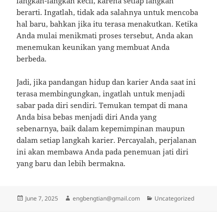
langkah-langkah kecil, karena setiap langkah
berarti. Ingatlah, tidak ada salahnya untuk mencoba
hal baru, bahkan jika itu terasa menakutkan. Ketika
Anda mulai menikmati proses tersebut, Anda akan
menemukan keunikan yang membuat Anda
berbeda.
Jadi, jika pandangan hidup dan karier Anda saat ini
terasa membingungkan, ingatlah untuk menjadi
sabar pada diri sendiri. Temukan tempat di mana
Anda bisa bebas menjadi diri Anda yang
sebenarnya, baik dalam kepemimpinan maupun
dalam setiap langkah karier. Percayalah, perjalanan
ini akan membawa Anda pada penemuan jati diri
yang baru dan lebih bermakna.
Posted
Author
Categories
June 7, 2025
engbengtian@gmail.com
Uncategorized
on