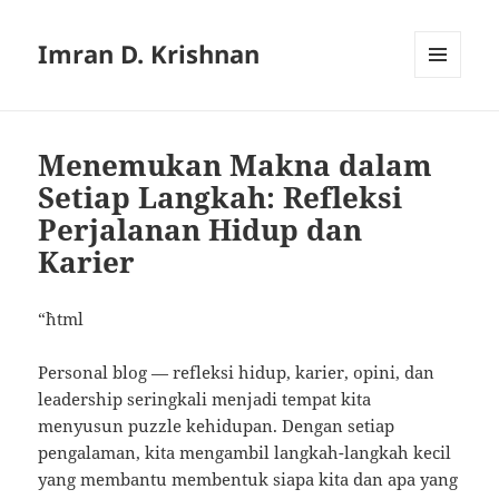
Imran D. Krishnan
MENU
AND
WIDGETS
Menemukan Makna dalam
Setiap Langkah: Refleksi
Perjalanan Hidup dan
Karier
“`html
Personal blog — refleksi hidup, karier, opini, dan
leadership seringkali menjadi tempat kita
menyusun puzzle kehidupan. Dengan setiap
pengalaman, kita mengambil langkah-langkah kecil
yang membantu membentuk siapa kita dan apa yang