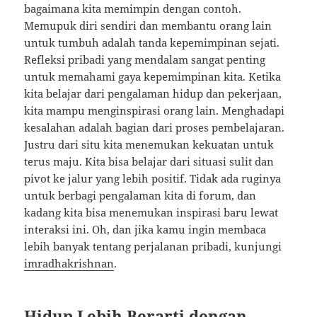
bagaimana kita memimpin dengan contoh.
Memupuk diri sendiri dan membantu orang lain
untuk tumbuh adalah tanda kepemimpinan sejati.
Refleksi pribadi yang mendalam sangat penting
untuk memahami gaya kepemimpinan kita. Ketika
kita belajar dari pengalaman hidup dan pekerjaan,
kita mampu menginspirasi orang lain. Menghadapi
kesalahan adalah bagian dari proses pembelajaran.
Justru dari situ kita menemukan kekuatan untuk
terus maju. Kita bisa belajar dari situasi sulit dan
pivot ke jalur yang lebih positif. Tidak ada ruginya
untuk berbagi pengalaman kita di forum, dan
kadang kita bisa menemukan inspirasi baru lewat
interaksi ini. Oh, dan jika kamu ingin membaca
lebih banyak tentang perjalanan pribadi, kunjungi
imradhakrishnan
.
Hidup Lebih Berarti dengan