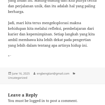
yang indah ini. Masing-masing dari kita punya cerita
dan perjalanan unik, dan itu adalah hal yang paling
berharga.
Jadi, mari kita terus mengeksplorasi makna
kehidupan kita melalui refleksi, pembelajaran dari
karier dan kepemimpinan. Setiap langkah yang kita
ambil membawa kita lebih dekat pada pengertian
yang lebih dalam tentang apa artinya hidup ini.
“`
Posted
Author
Categories
June 16, 2025
engbengtian@gmail.com
on
Uncategorized
Leave a Reply
You must be
logged in
to post a comment.