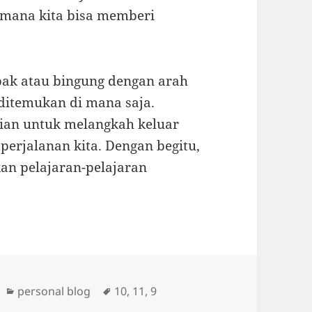
aimana kita bisa memberi
jebak atau bingung dengan arah
ditemukan di mana saja.
nian untuk melangkah keluar
erjalanan kita. Dengan begitu,
an pelajaran-pelajaran
Categories
Tags
personal blog
10
,
11
,
9