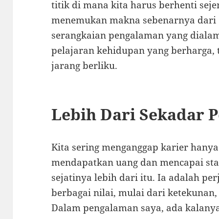
titik di mana kita harus berhenti se
menemukan makna sebenarnya dari ap
serangkaian pengalaman yang dialam
pelajaran kehidupan yang berharga, 
jarang berliku.
Lebih Dari Sekadar 
Kita sering menganggap karier hanya
mendapatkan uang dan mencapai statu
sejatinya lebih dari itu. Ia adalah p
berbagai nilai, mulai dari ketekunan, 
Dalam pengalaman saya, ada kalanya