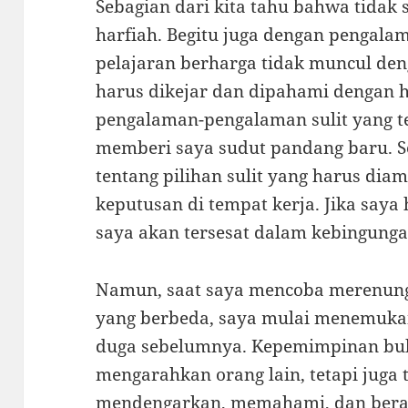
Sebagian dari kita tahu bahwa tidak 
harfiah. Begitu juga dengan pengala
pelajaran berharga tidak muncul den
harus dikejar dan dipahami dengan h
pengalaman-pengalaman sulit yang tel
memberi saya sudut pandang baru. Se
tentang pilihan sulit yang harus di
keputusan di tempat kerja. Jika saya 
saya akan tersesat dalam kebingunga
Namun, saat saya mencoba merenung 
yang berbeda, saya mulai menemuka
duga sebelumnya. Kepemimpinan bu
mengarahkan orang lain, tetapi jug
mendengarkan, memahami, dan berad