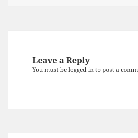
Leave a Reply
You must be
logged in
to post a comm
Post