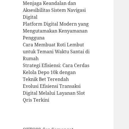
Menjaga Keandalan dan
Aksesibilitas Sistem Navigasi
Digital
Platform Digital Modern yang
Mengutamakan Kenyamanan
Pengguna
Cara Membuat Roti Lembut
untuk Temani Waktu Santai di
Rumah
Strategi Efisiensi: Cara Cerdas
Kelola Depo 10k dengan
Teknik Bet Terendah
Evolusi Efisiensi Transaksi
Digital Melalui Layanan Slot
Qris Terkini