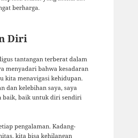
gat berharga.
n Diri
ligus tantangan terberat dalam
saya menyadari bahwa kesadaran
u kita menavigasi kehidupan.
an dan kelebihan saya, saya
aik, baik untuk diri sendiri
 setiap pengalaman. Kadang-
itas, kita bisa kehilangan