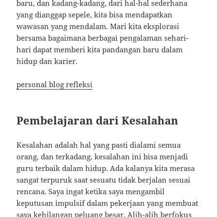
baru, dan kadang-kadang, dari hal-hal sederhana
yang dianggap sepele, kita bisa mendapatkan
wawasan yang mendalam. Mari kita eksplorasi
bersama bagaimana berbagai pengalaman sehari-
hari dapat memberi kita pandangan baru dalam
hidup dan karier.
personal blog refleksi
Pembelajaran dari Kesalahan
Kesalahan adalah hal yang pasti dialami semua
orang, dan terkadang, kesalahan ini bisa menjadi
guru terbaik dalam hidup. Ada kalanya kita merasa
sangat terpuruk saat sesuatu tidak berjalan sesuai
rencana. Saya ingat ketika saya mengambil
keputusan impulsif dalam pekerjaan yang membuat
saya kehilangan peluang besar. Alih-alih berfokus