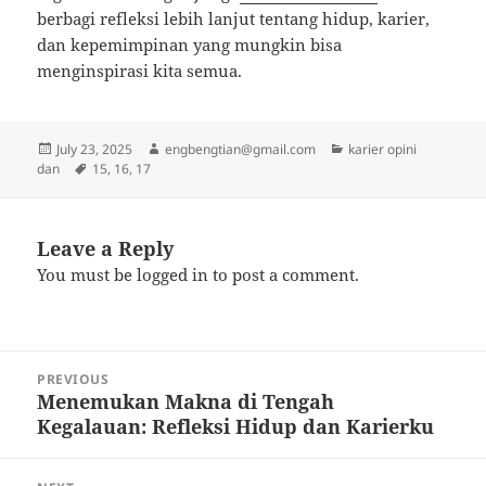
berbagi refleksi lebih lanjut tentang hidup, karier,
dan kepemimpinan yang mungkin bisa
menginspirasi kita semua.
Posted
Author
Categories
July 23, 2025
engbengtian@gmail.com
karier opini
on
Tags
dan
15
,
16
,
17
Leave a Reply
You must be
logged in
to post a comment.
Post
PREVIOUS
navigation
Menemukan Makna di Tengah
Previous
Kegalauan: Refleksi Hidup dan Karierku
post: