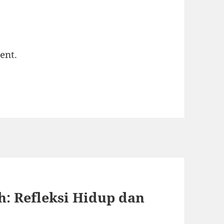
ent.
h: Refleksi Hidup dan