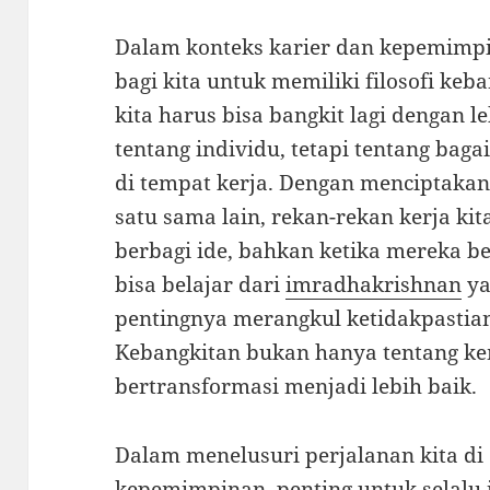
Dalam konteks karier dan kepemimpi
bagi kita untuk memiliki filosofi keban
kita harus bisa bangkit lagi dengan l
tentang individu, tetapi tentang b
di tempat kerja. Dengan menciptaka
satu sama lain, rekan-rekan kerja ki
berbagi ide, bahkan ketika mereka be
bisa belajar dari
imradhakrishnan
ya
pentingnya merangkul ketidakpasti
Kebangkitan bukan hanya tentang kem
bertransformasi menjadi lebih baik.
Dalam menelusuri perjalanan kita di
kepemimpinan, penting untuk selalu 