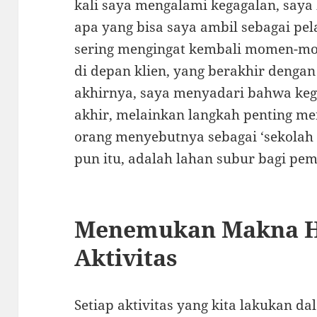
kali saya mengalami kegagalan, say
apa yang bisa saya ambil sebagai pel
sering mengingat kembali momen-mo
di depan klien, yang berakhir dengan
akhirnya, saya menyadari bahwa keg
akhir, melainkan langkah penting me
orang menyebutnya sebagai ‘sekolah k
pun itu, adalah lahan subur bagi pem
Menemukan Makna Hi
Aktivitas
Setiap aktivitas yang kita lakukan da