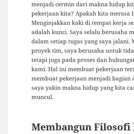
menjadi cermin dari makna hidup kit
pekerjaan kita? Apakah kita merasa
Menginjakkan kaki di tempat kerja se
adalah kunci. Saya selalu berusaha
dalam setiap tugas yang saya jalani. 
proyek tim, saya berusaha untuk tid
tetapi juga pada proses dan hubunga
kami. Hal ini membuat pekerjaan teras
membuat pekerjaan menjadi bagian da
saya yakin makna hidup yang kita ca
muncul.
Membangun Filosofi