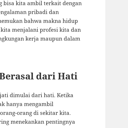
 bisa kita ambil terkait dengan
engalaman pribadi dan
 menemukan bahwa makna hidup
kita menjalani profesi kita dan
ingkungan kerja maupun dalam
erasal dari Hati
ti dimulai dari hati. Ketika
idak hanya mengambil
orang-orang di sekitar kita.
ering menekankan pentingnya