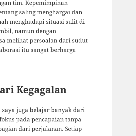
gan tim. Kepemimpinan
tentang saling menghargai dan
h menghadapi situasi sulit di
ambil, namun dengan
a melihat persoalan dari sudut
aborasi itu sangat berharga
ari Kegagalan
 saya juga belajar banyak dari
erfokus pada pencapaian tanpa
gian dari perjalanan. Setiap