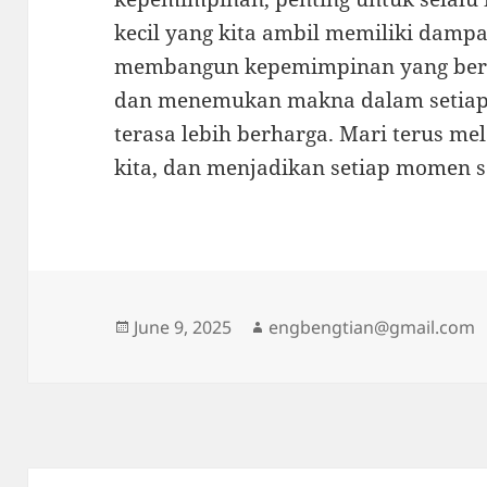
kecil yang kita ambil memiliki dampa
membangun kepemimpinan yang berma
dan menemukan makna dalam setiap a
terasa lebih berharga. Mari terus m
kita, dan menjadikan setiap momen se
Posted
Author
June 9, 2025
engbengtian@gmail.com
on