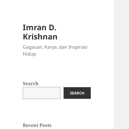
Imran D.
Krishnan
Gagasan, Karya, dan Inspirasi
Hidup
Search
SEARCH
Recent Posts