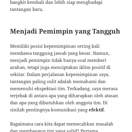
bangkit kembali dan lebih siap menghadapi
tantangan baru.
Menjadi Pemimpin yang Tangguh
Memiliki posisi kepemimpinan sering kali
membawa tanggung jawab yang besar. Namun,
menjadi pemimpin tidak hanya soal memberi
arahan, tetapi juga menciptakan iklim positif di
sekitar. Dalam perjalanan kepemimpinan saya,
tantangan paling sulit adalah memahami dan
memenuhi ekspektasi tim. Terkadang, saya merasa
terjebak di antara apa yang diharapkan oleh atasan
dan apa yang dibutuhkan oleh anggota tim. Di
sinilah pentingnya komunikasi yang
efektif
.
Bagaimana cara kita dapat memecahkan masalah
dan membangun tim yang solid? Pertama,