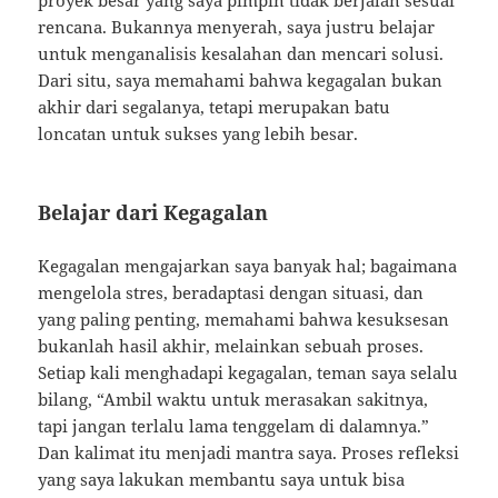
proyek besar yang saya pimpin tidak berjalan sesuai
rencana. Bukannya menyerah, saya justru belajar
untuk menganalisis kesalahan dan mencari solusi.
Dari situ, saya memahami bahwa kegagalan bukan
akhir dari segalanya, tetapi merupakan batu
loncatan untuk sukses yang lebih besar.
Belajar dari Kegagalan
Kegagalan mengajarkan saya banyak hal; bagaimana
mengelola stres, beradaptasi dengan situasi, dan
yang paling penting, memahami bahwa kesuksesan
bukanlah hasil akhir, melainkan sebuah proses.
Setiap kali menghadapi kegagalan, teman saya selalu
bilang, “Ambil waktu untuk merasakan sakitnya,
tapi jangan terlalu lama tenggelam di dalamnya.”
Dan kalimat itu menjadi mantra saya. Proses refleksi
yang saya lakukan membantu saya untuk bisa