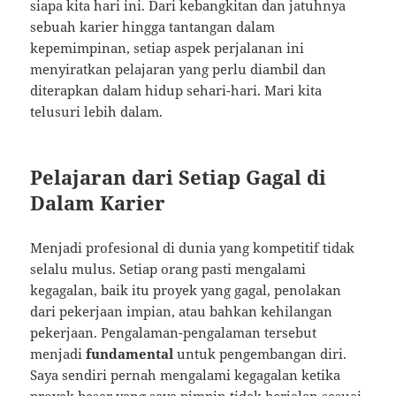
siapa kita hari ini. Dari kebangkitan dan jatuhnya
sebuah karier hingga tantangan dalam
kepemimpinan, setiap aspek perjalanan ini
menyiratkan pelajaran yang perlu diambil dan
diterapkan dalam hidup sehari-hari. Mari kita
telusuri lebih dalam.
Pelajaran dari Setiap Gagal di
Dalam Karier
Menjadi profesional di dunia yang kompetitif tidak
selalu mulus. Setiap orang pasti mengalami
kegagalan, baik itu proyek yang gagal, penolakan
dari pekerjaan impian, atau bahkan kehilangan
pekerjaan. Pengalaman-pengalaman tersebut
menjadi
fundamental
untuk pengembangan diri.
Saya sendiri pernah mengalami kegagalan ketika