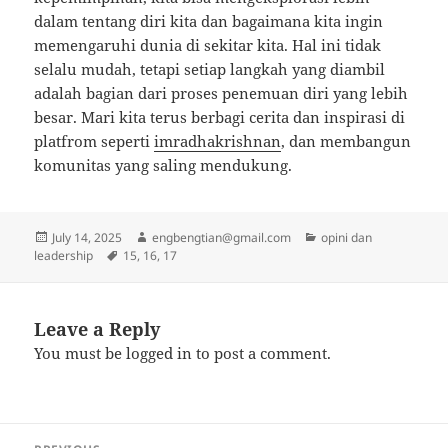
dalam tentang diri kita dan bagaimana kita ingin
memengaruhi dunia di sekitar kita. Hal ini tidak
selalu mudah, tetapi setiap langkah yang diambil
adalah bagian dari proses penemuan diri yang lebih
besar. Mari kita terus berbagi cerita dan inspirasi di
platfrom seperti
imradhakrishnan
, dan membangun
komunitas yang saling mendukung.
Posted
Author
Categories
July 14, 2025
engbengtian@gmail.com
opini dan
on
Tags
leadership
15
,
16
,
17
Leave a Reply
You must be
logged in
to post a comment.
Post