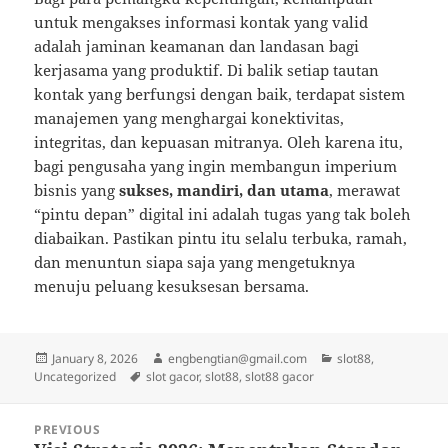
untuk mengakses informasi kontak yang valid
adalah jaminan keamanan dan landasan bagi
kerjasama yang produktif. Di balik setiap tautan
kontak yang berfungsi dengan baik, terdapat sistem
manajemen yang menghargai konektivitas,
integritas, dan kepuasan mitranya. Oleh karena itu,
bagi pengusaha yang ingin membangun imperium
bisnis yang
sukses, mandiri, dan utama
, merawat
“pintu depan” digital ini adalah tugas yang tak boleh
diabaikan. Pastikan pintu itu selalu terbuka, ramah,
dan menuntun siapa saja yang mengetuknya
menuju peluang kesuksesan bersama.
Posted
Author
Categories
January 8, 2026
engbengtian@gmail.com
slot88
,
on
Tags
Uncategorized
slot gacor
,
slot88
,
slot88 gacor
Post
PREVIOUS
navigation