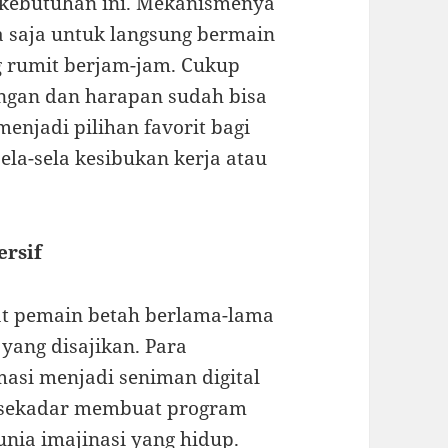
kebutuhan ini. Mekanismenya
 saja untuk langsung bermain
g rumit berjam-jam. Cukup
angan dan harapan sudah bisa
enjadi pilihan favorit bagi
ela-sela kesibukan kerja atau
ersif
at pemain betah berlama-lama
 yang disajikan. Para
asi menjadi seniman digital
a sekadar membuat program
unia imajinasi yang hidup.