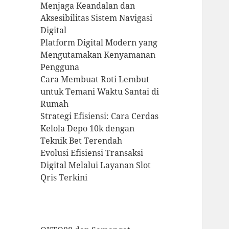
Menjaga Keandalan dan
Aksesibilitas Sistem Navigasi
Digital
Platform Digital Modern yang
Mengutamakan Kenyamanan
Pengguna
Cara Membuat Roti Lembut
untuk Temani Waktu Santai di
Rumah
Strategi Efisiensi: Cara Cerdas
Kelola Depo 10k dengan
Teknik Bet Terendah
Evolusi Efisiensi Transaksi
Digital Melalui Layanan Slot
Qris Terkini