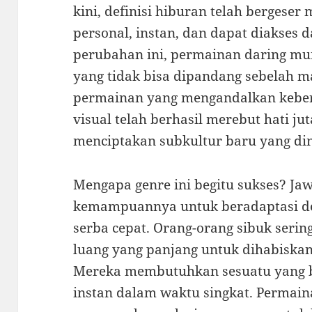
kini, definisi hiburan telah bergeser
personal, instan, dan dapat diakses d
perubahan ini, permainan daring mu
yang tidak bisa dipandang sebelah m
permainan yang mengandalkan kebe
visual telah berhasil merebut hati ju
menciptakan subkultur baru yang di
Mengapa genre ini begitu sukses? Ja
kemampuannya untuk beradaptasi d
serba cepat. Orang-orang sibuk serin
luang yang panjang untuk dihabiskan
Mereka membutuhkan sesuatu yang 
instan dalam waktu singkat. Permain