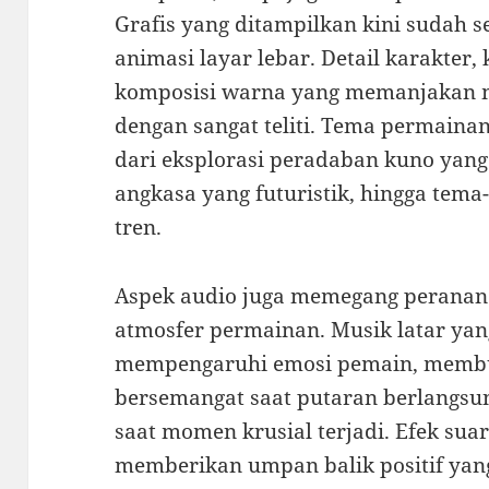
Grafis yang ditampilkan kini sudah s
animasi layar lebar. Detail karakter,
komposisi warna yang memanjakan 
dengan sangat teliti. Tema permaina
dari eksplorasi peradaban kuno yang 
angkasa yang futuristik, hingga tema
tren.
Aspek audio juga memegang peranan
atmosfer permainan. Musik latar y
mempengaruhi emosi pemain, membu
bersemangat saat putaran berlangsun
saat momen krusial terjadi. Efek su
memberikan umpan balik positif yan