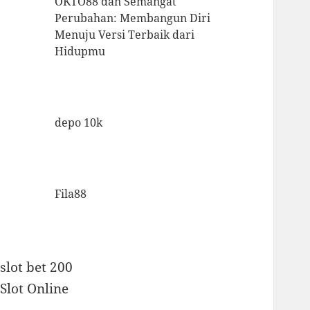
OKTO88 dan Semangat
Perubahan: Membangun Diri
Menuju Versi Terbaik dari
Hidupmu
depo 10k
Fila88
slot bet 200
Slot Online