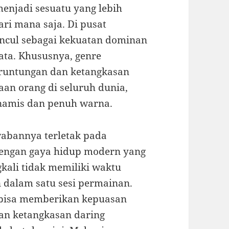
 menjadi sesuatu yang lebih
ari mana saja. Di pusat
ncul sebagai kekuatan dominan
ata. Khususnya, genre
runtungan dan ketangkasan
taan orang di seluruh dunia,
namis dan penuh warna.
wabannya terletak pada
engan gaya hidup modern yang
gkali tidak memiliki waktu
 dalam satu sesi permainan.
bisa memberikan kepuasan
an ketangkasan daring